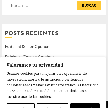
Buscar:
POSTS RECIENTES
Editorial Seleer Opiniones
Ediciones Europa Opiniones
Valoramos tu privacidad
Universo de Letras Opiniones y Análisis
Usamos cookies para mejorar su experiencia de
Entrada de bienvenida
navegación, mostrarle anuncios o contenidos
personalizados y analizar nuestro tráfico. Al hacer clic
Punto Rojo Libros Opiniones
en “Aceptar todo” usted da su consentimiento a
nuestro uso de las cookies.
Copyright © Todos los derechos reservados.
|
ChromeNews